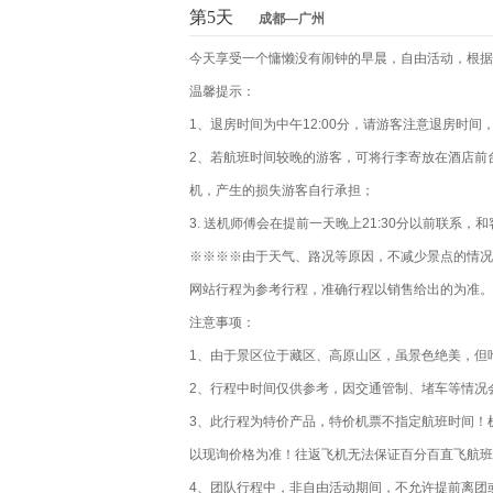
第5天
成都—广州
今天享受一个慵懒没有闹钟的早晨，自由活动，根据
温馨提示：
1、退房时间为中午12:00分，请游客注意退房时
2、若航班时间较晚的游客，可将行李寄放在酒店前
机，产生的损失游客自行承担；
3. 送机师傅会在提前一天晚上21:30分以前联
※※※※由于天气、路况等原因，不减少景点的情况
网站行程为参考行程，准确行程以销售给出的为准。
注意事项：
1、由于景区位于藏区、高原山区，虽景色绝美，但
2、行程中时间仅供参考，因交通管制、堵车等情况
3、此行程为特价产品，特价机票不指定航班时间！
以现询价格为准！往返飞机无法保证百分百直飞航班
4、团队行程中，非自由活动期间，不允许提前离团