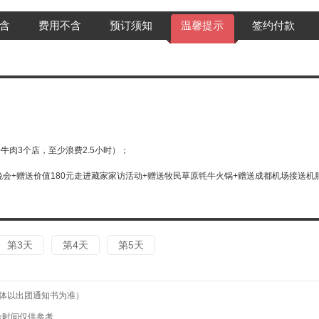
含
费用不含
预订须知
温馨提示
签约付款
牛肉3个店，至少浪费2.5小时）；
晚会+赠送价值180元走进藏家家访活动+赠送牧民草原牦牛火锅+赠送成都机场接送机
第3天
第4天
第5天
具体以出团通知书为准）
合时间仅供参考