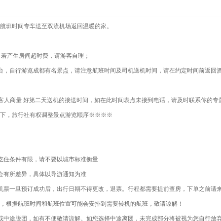
航班时间专车送至双流机场返回温暖的家。
间，若产生房间超时费，请游客自理；
台，自行游览成都有名景点，请注意航班时间及司机送机时间，请在约定时间前返回
系，和客人商量 好第二天送机的接送时间，如在此时间表点未接到电话，请及时联系你的专
下，旅行社有权调整景点游览顺序※※※※
吃住条件有限，请不要以城市标准衡量
会有所差异，具体以导游通知为准
机票一旦预订成功后，出行日期不得更改，退票。行程都需要提前查房，下单之前请
，根据航班时间和航班位置可能会安排到需要转机的航班，敬请谅解！
或中途脱团，如有不便敬请谅解。如您选择中途离团，未完成部分将被视为您自行放