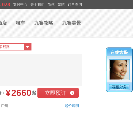
6 028
支付中心
关于我们
简体
繁體
订单查询
酒店
租车
九寨攻略
九寨美景
¥
2660
立即预订
价：
起
：广州
起价说明