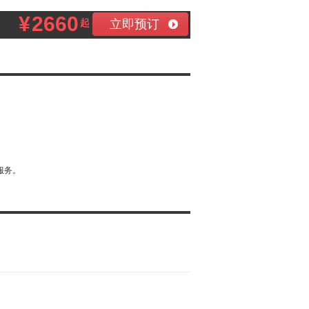
¥
2660
立即预订
起
服务。