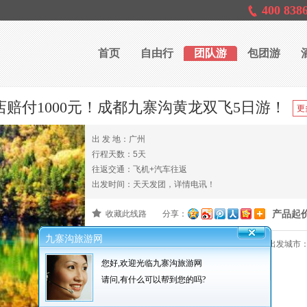
400 838
首页
自由行
团队游
包团游
店赔付1000元！成都九寨沟黄龙双飞5日游！
出 发 地：广州
行程天数：5天
往返交通：飞机+汽车往返
出发时间：天天发团，详情电讯！
产品起
收藏此线路
分享：
九寨沟旅游网
产品编号：000097
报名截止：出发前3天
出发城市
您好,欢迎光临九寨沟旅游网
请问,有什么可以帮到您的吗?