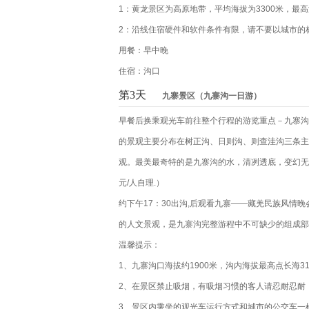
1：黄龙景区为高原地带，平均海拔为3300米，最高
2：沿线住宿硬件和软件条件有限，请不要以城市的
用餐：早中晚
住宿：沟口
第3天
九寨景区（九寨沟一日游）
早餐后换乘观光车前往整个行程的游览重点－九寨沟
的景观主要分布在树正沟、日则沟、则查洼沟三条主
观。最美最奇特的是九寨沟的水，清冽透底，变幻无
元/人自理.）
约下午17：30出沟,后观看九寨——藏羌民族风
的人文景观，是九寨沟完整游程中不可缺少的组成部
温馨提示：
1、九寨沟口海拔约1900米，沟内海拔最高点长海
2、在景区禁止吸烟，有吸烟习惯的客人请忍耐忍耐
3、景区内乘坐的观光车运行方式和城市的公交车一