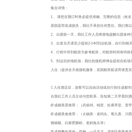
集合详情：
1.、请您在预订时务必提供准确、完整的信息（姓
原因是而造成损失，我社不承担任何责任。我们将以
2、出团前一天，我社工作人员将致电提醒出团各种
3、出发当天请至少提前2小时到达机场，自行到相
4、行程中所列航班为参考航班，对航班时间有特殊要
5、到达目的地机场，我社的接机师傅会提前在机场
入住（提供全天候接机服务，若因航班延误劳请贵宾
 入住酒店后，游客可以自由活动或自行前往成都市
右我社工作人员主动与您联系，告知第二天早晨到酒
Ø 成都美景推荐：（武侯祠、锦里、杜甫草堂、宽
Ø 成都美食推荐：（火锅类：老码头、蜀九香、川
顿锅魁、白家肥肠粉、老妈兔头等）
Ø 成都餐饮基地：双楠、一品天下、成华区香香巷