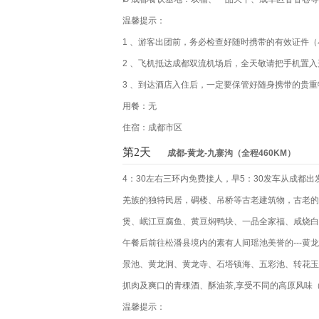
温馨提示：
1 、游客出团前，务必检查好随时携带的有效证件
2 、飞机抵达成都双流机场后，全天敬请把手机置
3 、到达酒店入住后，一定要保管好随身携带的贵
用餐：无
住宿：成都市区
第2天
成都-黄龙-九寨沟（全程460KM）
4：30左右三环内免费接人，早5：30发车从成都
羌族的独特民居，碉楼、吊桥等古老建筑物，古老的
煲、岷江豆腐鱼、黄豆焖鸭块、一品全家福、咸烧白
午餐后前往松潘县境内的素有人间瑶池美誉的---黄
景池、黄龙洞、黄龙寺、石塔镇海、五彩池、转花玉池
抓肉及爽口的青稞酒、酥油茶,享受不同的高原风味
温馨提示：