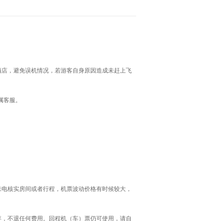
酒店，避免误机情况，若游客自身原因造成未赶上飞
属客服。
来电核实房间或者行程，机票波动价格有时候较大，
弃，不退任何费用。回程机（车）票仍可使用，请自