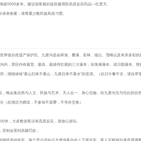
海拔5000多米。建议游客最好提前服用防高原反应药品---红景天。
标准来衡量；请尊重少数民族风俗习惯。
世界级自然遗产保护区。九寨沟是由翠海、叠瀑、彩林、烟云、雪峰以及奇异多彩的
沟内，景区内有最宽、最高、最雄伟壮观的三大瀑布；珍珠滩瀑布、诺日朗瀑布、熊猫
穷；细细体味“黄山归来不看山，九寨归来不看水”的意境。（此日午餐不含，请自带
情晚会，晚会集自然与人文、民族与艺术、天人合一、身心交融，给九寨沟无与伦比的自
分（此项目为赠送，不参加不退费，不等价交换）
3100米，大多数游客没有高原反应，请放心游玩。
，否则会受到高额罚款；
样循环滚动发车，每个景点设站点方便游客自由上下观光车，客人可根据自身意愿调