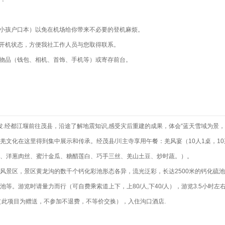
（小孩户口本）以免在机场给你带来不必要的登机麻烦。
入开机状态，方便我社工作人员与您取得联系。
重物品（钱包、相机、首饰、手机等）或寄存前台。
出发.经都江堰前往茂县，沿途了解地震知识,感受灾后重建的成果，体会“蓝天雪域为景
羌文化在这里得到集中展示和传承。经茂县/川主寺享用午餐：羌风宴（10人1桌，1
、洋葱肉丝、蜜汁金瓜、糖醋莲白、巧手三丝、羌山土豆、炒时蔬。）。
龙风景区，景区黄龙沟的数千个钙化彩池形态各异，流光泛彩，长达2500米的钙化
等。游览时请量力而行（可自费乘索道上下，上80/人,下40/人），游览3.5小时
（此项目为赠送，不参加不退费，不等价交换），入住沟口酒店.