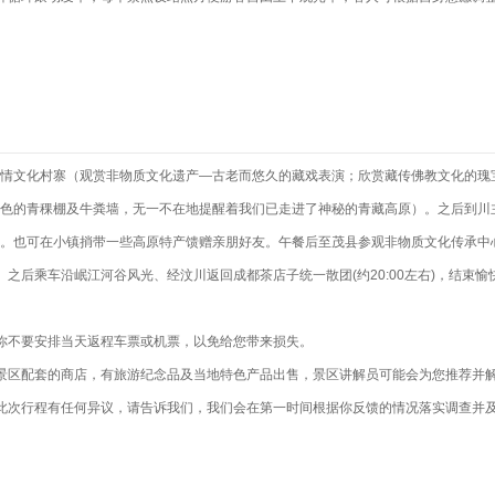
情文化村寨（观赏非物质文化遗产—古老而悠久的藏戏表演；欣赏藏传佛教文化的瑰
色的青稞棚及牛粪墙，无一不在地提醒着我们已走进了神秘的青藏高原）。之后到川
路。也可在小镇捎带一些高原特产馈赠亲朋好友。午餐后至茂县参观非物质文化传承中心
。之后乘车沿岷江河谷风光、经汶川返回成都茶店子统一散团(约20:00左右)，结束愉
你不要安排当天返程车票或机票，以免给您带来损失。
景区配套的商店，有旅游纪念品及当地特色产品出售，景区讲解员可能会为您推荐并
此次行程有任何异议，请告诉我们，我们会在第一时间根据你反馈的情况落实调查并