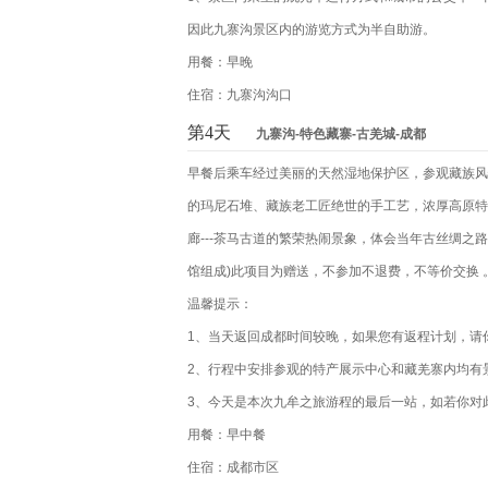
因此九寨沟景区内的游览方式为半自助游。
用餐：早晚
住宿：九寨沟沟口
第4天
九寨沟-特色藏寨-古羌城-成都
早餐后乘车经过美丽的天然湿地保护区，参观藏族风
的玛尼石堆、藏族老工匠绝世的手工艺，浓厚高原特
廊---茶马古道的繁荣热闹景象，体会当年古丝绸之
馆组成)此项目为赠送，不参加不退费，不等价交换 
温馨提示：
1、当天返回成都时间较晚，如果您有返程计划，请
2、行程中安排参观的特产展示中心和藏羌寨内均有
3、今天是本次九牟之旅游程的最后一站，如若你对
用餐：早中餐
住宿：成都市区