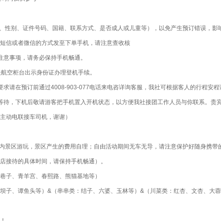
名、性别、证件号码、国籍、联系方式、是否成人或儿童等），以免产生预订错误，影
短信或者微信的方式发至下单手机，请注意查收核
注意事项，请务必保持手机畅通。
关航空柜台出示身份证办理登机手续。
求请在预订前通过4008-903-077电话来电咨详询客服，我社可根据客人的行程
等待，下机后敬请游客把手机置入开机状态，以方便我社接团工作人员与你联系。贵
主动电联接车司机，谢谢）
内景区游玩，景区产生的费用自理；自由活动期间无车无导，请注意保护好随身携带的贵重物
店接待的具体时间，请保持手机畅通）。
窄巷子、青羊宫、春熙路、熊猫基地等）
西坝子、谭鱼头等）&（串串类：结子、六婆、玉林等）&（川菜类：红杏、文杏、大
等！