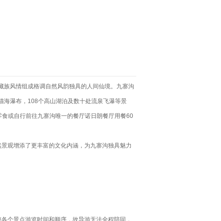
藏族风情组成格调自然风韵独具的人间仙境。九寨沟
海瀑布，108个高山湖泊及数十处流泉飞瀑等景
零食或自行前往九寨沟唯一的餐厅诺日朗餐厅用餐60
然景观增添了更丰富的文化内涵，为九寨沟独具魅力
整各个景点游览时间和顺序，故导游无法全程陪同，