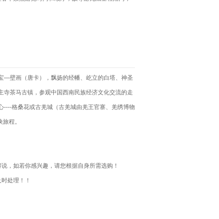
宝—壁画（唐卡），飘扬的经幡、屹立的白塔、神圣
主寺茶马古镇，参观中国西南民族经济文化交流的走
----格桑花或古羌城（古羌城由羌王官寨、羌绣博物
快旅程。
解说，如若你感兴趣，请您根据自身所需选购！
及时处理！！