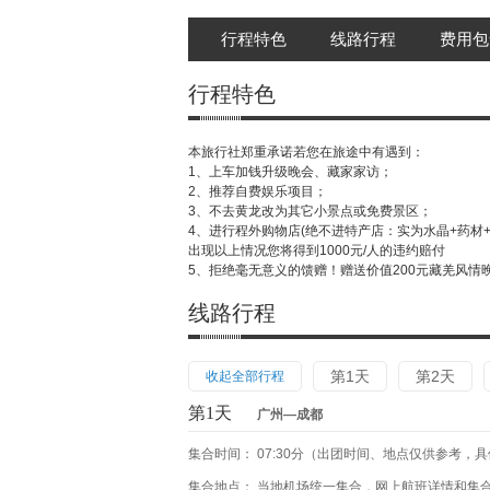
行程特色
线路行程
费用包
行程特色
本旅行社郑重承诺若您在旅途中有遇到：
1、上车加钱升级晚会、藏家家访；
2、推荐自费娱乐项目；
3、不去黄龙改为其它小景点或免费景区；
4、进行程外购物店(绝不进特产店：实为水晶+药材+
出现以上情况您将得到1000元/人的违约赔付
5、拒绝毫无意义的馈赠！赠送价值200元藏羌风情
线路行程
第1天
第2天
收起全部行程
第1天
广州—成都
集合时间： 07:30分（出团时间、地点仅供参考，
集合地点： 当地机场统一集合，网上航班详情和集