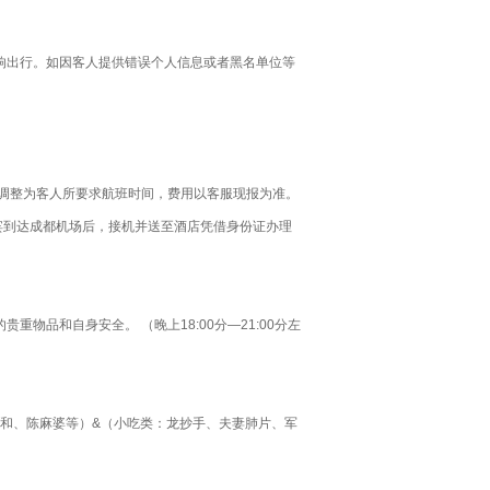
响出行。如因客人提供错误个人信息或者黑名单位等
安程调整为客人所要求航班时间，费用以客服现报为准。
宾到达成都机场后，接机并送至酒店凭借身份证办理
品和自身安全。 （晚上18:00分—21:00分左
蓉和、陈麻婆等）&（小吃类：龙抄手、夫妻肺片、军