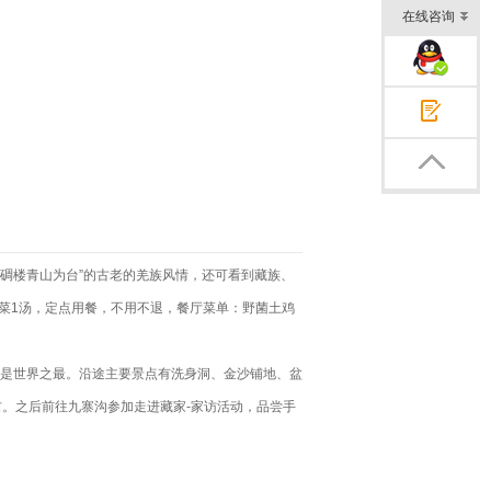
在线咨询
企业QQ交谈
在线咨询
返回顶部
，碉楼青山为台”的古老的羌族风情，还可看到藏族、
0菜1汤，定点用餐，不用不退，餐厅菜单：野菌土鸡
硫池是世界之最。沿途主要景点有洗身洞、金沙铺地、盆
左右。之后前往九寨沟参加走进藏家-家访活动，品尝手