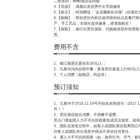
二线准四：神鹰/瑞达或同级
4.【导游】：成都出发优秀中文导游服务
5.【娱乐】：特别赠送：“走进藏家欢乐颂”（此项
6.【购物】：部份景区内和沿途停留的站点及餐厅
产、手工艺品，非我社提供服务，请谨慎购买！
7.【保险】：旅行社责任保险，代购旅游意外伤害
责。
费用不含
1、都江堰景区观光车30元/人；
2、九寨沟沟内自助午餐；黄龙景区索道上行80元/人
3、个人消费（如电话、药品等）。
预订须知
1、九寨沟于2016.11.16号开始实名制进沟（
件！！
2、景区酒店组合消费，不用餐不退费。
景点门票如因人力不可抗拒因素造成无法游览，或有
3、团队在游览过程中，如客人或团队擅自脱离我公
对客人或团队所出现意外情况不承担任何责任。
4、遇人力不可抗拒因素（如：政府行为、天气、航