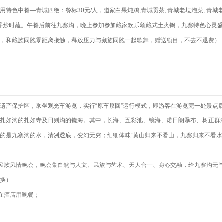
特色中餐—青城四绝：餐标30元/人，道家白果炖鸡,青城贡茶, 青城老坛泡菜, 青
仔排,香炒时蔬。午餐后前往九寨沟，晚上参加参加藏家欢乐颂藏式土火锅，九寨特色心灵
，和藏族同胞零距离接触，释放压力与藏族同胞一起歌舞，赠送项目，不去不退费）
遗产保护区，乘坐观光车游览，实行“原车原回”运行模式，即游客在游览完一处景点
扎如沟的扎如寺及日则沟的镜海。其中，长海、五彩池、镜海、诺日朗瀑布、树正群
的是九寨沟的水，清冽透底，变幻无穷；细细体味“黄山归来不看山，九寨归来不看水
民族风情晚会，晚会集自然与人文、民族与艺术、天人合一、身心交融，给九寨沟无
换）
在酒店用晚餐；