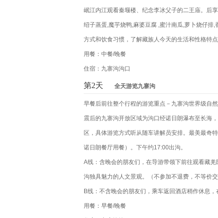
岷江内江观看秦堰楼、纪念李冰父子的二王庙。后享用
绍子蒸蛋,魔芋烧鸭,麻婆豆腐 ,蜜汁南瓜,萝卜烧
方式和饮食习惯，了解藏族人今天的生活和性格特点
用餐：中餐/晚餐
住宿：九寨沟沟口
第2天
全天游览九寨沟
早餐后前往整个行程的游览重点－九寨沟世界级自然
震后的九寨沟开放区域为沟口经诺日朗瀑布至长海，
区，具体游览方式听从随车讲解员安排。最美最奇特
诺日朗餐厅用餐）。下午约17:00出沟。
A线：含晚会的朋友们，在导游带领下前往观看藏羌
沟独具魅力的人文景观。（不参加不退费，不等价交
B线：不含晚会的朋友们，乘车返回酒店稍作休息，
用餐：早餐/晚餐