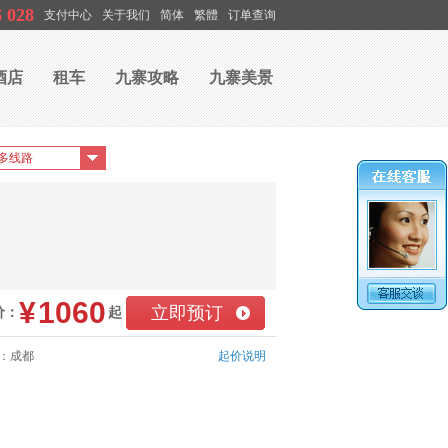
6 028
支付中心
关于我们
简体
繁體
订单查询
酒店
租车
九寨攻略
九寨美景
¥
1060
立即预订
价：
起
：成都
起价说明