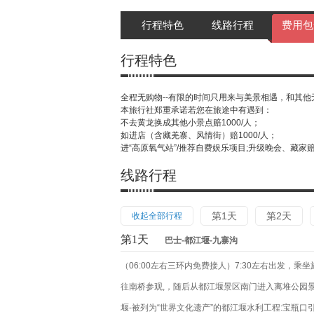
行程特色
线路行程
费用包
行程特色
全程无购物--有限的时间只用来与美景相遇，和其他无关
本旅行社郑重承诺若您在旅途中有遇到：
不去黄龙换成其他小景点赔1000/人；
如进店（含藏羌寨、风情街）赔1000/人；
进“高原氧气站”/推荐自费娱乐项目;升级晚会、藏家赔1
线路行程
第1天
第2天
收起全部行程
第1天
巴士-都江堰-九寨沟
（06:00左右三环内免费接人）7:30左右出发
往南桥参观,，随后从都江堰景区南门进入离堆公园
堰-被列为“世界文化遗产”的都江堰水利工程:宝瓶