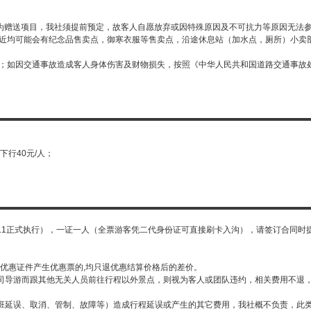
目为赠送项目，我社须提前预定，故客人自愿放弃或因特殊原因及不可抗力等原因无法参
附近均可能会有纪念品售卖点，御寒衣服等售卖点，沿途休息站（加水点，厕所）小卖
险；如因交通事故造成客人身体伤害及财物损失，按照《中华人民共和国道路交通事故
下行40元/人；
2017.1.1正式执行），一证一人（全票游客凭二代身份证可直接刷卡入沟），请签订合
优惠证件产生优惠票的,均只退优惠结算价格后的差价。
司导游而跟其他无关人员前往行程以外景点，则视为客人或团队违约，相关费用不退
班延误、取消、管制、故障等）造成行程延误或产生的其它费用，我社概不负责，此