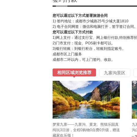
您可以通过以下方式签署旅游合同
1) 签约地址：成都市少城路25号少城大厦1810
2) 电子合同网签：微信和电脑打开，签字签订合同
您可以通过以下方式付款
1)网上支付：通过支行宝、网上银行付款,特别推荐
2)门市支付：现金、POS刷卡都可以。
3)银行转账：到银行柜台，转账到指定账号。
成都市区上门服务
成都市二环以内，可上门签约、收款。
相同区域浏览推荐
九寨沟景区
梦萦九寨——九寨沟、黄龙、熊猫乐园真
九
纯玩3日游，全程0购物0自费0升级，赠送
沟
藏家欢乐颂！