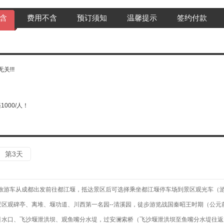
含
费用不含
预订须知
温馨提示
签约付款
!!!
000/人！
第3天
，乘坐旅游车从成都出发前往都江堰，抵达景区后可选择乘坐都江堰停车场到景区观光车（游
景区观碑亭、离堆、堰功道、川西第一名园--清溪园，徒步游览战国秦昭王时期（公元
口引水口、飞沙堰泄洪坝、观鱼嘴分水堤，过安澜索桥（飞沙堰泄洪坝至鱼嘴分水堤往返