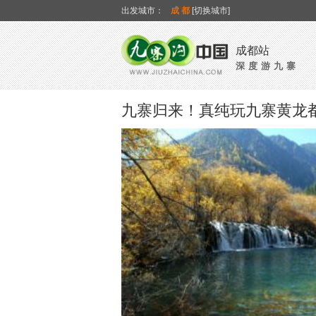
出发城市：
成都
[切换城市]
成都站
深度游九寨
九寨归来！真纯玩九寨黄龙