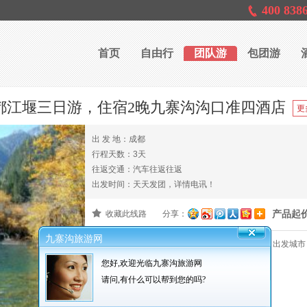
400 838
首页
自由行
团队游
包团游
都江堰三日游，住宿2晚九寨沟沟口准四酒店
出 发 地：成都
行程天数：3天
往返交通：汽车往返往返
出发时间：天天发团，详情电讯！
产品起
收藏此线路
分享：
九寨沟旅游网
产品编号：0000143
报名截止：出发前3天
出发城市
您好,欢迎光临九寨沟旅游网
请问,有什么可以帮到您的吗?