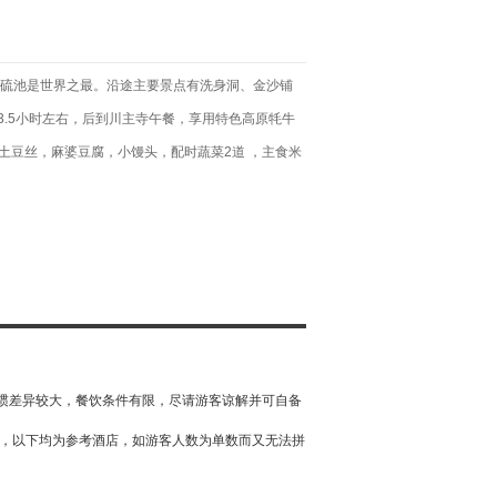
化硫池是世界之最。沿途主要景点有洗身洞、金沙铺
3.5小时左右，后到川主寺午餐，享用特色高原牦牛
土豆丝，麻婆豆腐，小馒头，配时蔬菜2道 ，主食米
习惯差异较大，餐饮条件有限，尽请游客谅解并可自备
价，以下均为参考酒店，如游客人数为单数而又无法拼