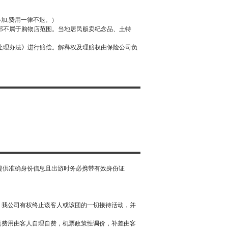
加,费用一律不退。）
部不属于购物店范围。当地居民贩卖纪念品、土特
处理办法》进行赔偿。解释权及理赔权由保险公司负
同时提供准确身份信息且出游时务必携带有效身份证
，我公司有权终止该客人或该团的一切接待活动，并
类费用由客人自理自费，机票政策性调价，补差由客