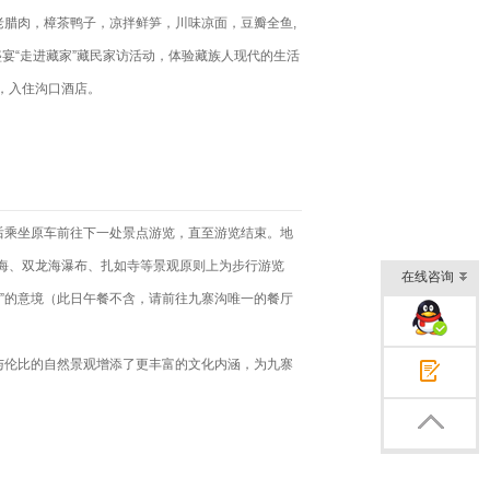
城老腊肉，樟茶鸭子，凉拌鲜笋，川味凉面，豆瓣全鱼,
盛宴“走进藏家”藏民家访活动，体验藏族人现代的生活
，入住沟口酒店。
后乘坐原车前往下一处景点游览，直至游览结束。地
海、双龙海瀑布、扎如寺等景观原则上为步行游览
在线咨询
”的意境（此日午餐不含，请前往九寨沟唯一的餐厅
企业QQ交谈
与伦比的自然景观增添了更丰富的文化内涵，为九寨
在线咨询
返回顶部