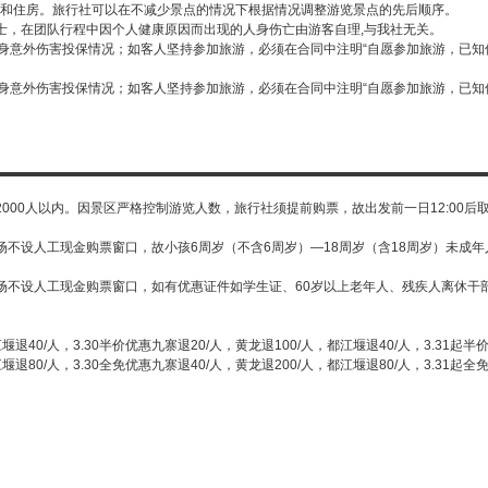
和住房。旅行社可以在不减少景点的情况下根据情况调整游览景点的先后顺序。
士，在团队行程中因个人健康原因而出现的人身伤亡由游客自理,与我社无关。
人身意外伤害投保情况；如客人坚持参加旅游，必须在合同中注明“自愿参加旅游，已
人身意外伤害投保情况；如客人坚持参加旅游，必须在合同中注明“自愿参加旅游，已
000人以内。因景区严格控制游览人数，旅行社须提前购票，故出发前一日12:00
场不设人工现金购票窗口，故小孩6周岁（不含6周岁）—18周岁（含18周岁）未成
场不设人工现金购票窗口，如有优惠证件如学生证、60岁以上老年人、残疾人离休干
都江堰退40/人，3.30半价优惠九寨退20/人，黄龙退100/人，都江堰退40/人，3.31起
都江堰退80/人，3.30全免优惠九寨退40/人，黄龙退200/人，都江堰退80/人，3.31起全