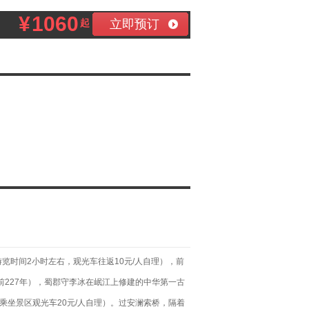
¥
1060
立即预订
起
览时间2小时左右，观光车往返10元/人自理），前
前227年），蜀郡守李冰在岷江上修建的中华第一古
乘坐景区观光车20元/人自理）。过安澜索桥，隔着