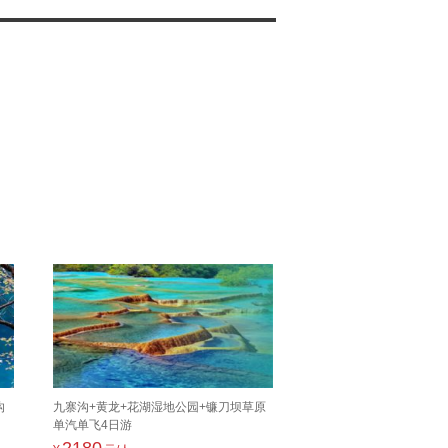
沟
九寨沟+黄龙+花湖湿地公园+镰刀坝草原
单汽单飞4日游
2180