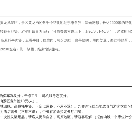
-黄龙风景区，景区黄龙沟的数千个钙化彩池形态各异，流光泛彩，长达2500米的钙
花玉池等。游览时请量力而行（可自费乘索道上下，上80/人,下40/人），游览时间
）：高原牦牛肉煲，五香牛肝，红烧肉，银牙鸡丝，磨芋烧鸭，烂肉姜豆，西红柿炒蛋，
0:30左右）统一散团，结束愉快旅程。
，确保车况良好，干净卫生，司机服务态度好。
沟景区意外险10元/人）。
--青城四绝、高原牦牛煲、（定点用餐，不用不退）。九寨沟沿线当地饮食与游客饮食
为酒店套餐（不用不退），中餐在沿途指定餐厅用餐。
一次性洗漱用品，请客人提前自备，高原地区，请游客理解.（报价均以一个床位计