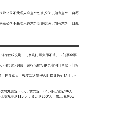
知保险公司不受理人身意外伤害投保，如有意外，自愿
知保险公司不受理人身意外伤害投保，如有意外，自愿
后取消行程或改期，九寨沟门票费用不退。（门票全票
年人不能现场购票，需报名时交纳九寨沟门票款（门票
部、现役军人、残疾军人请报名时提前告知我社，如
半价优惠九寨退55/人，黄龙退100/，都江堰退40/人；
免优惠九寨退110/人，黄龙退200/人，都江堰退80/