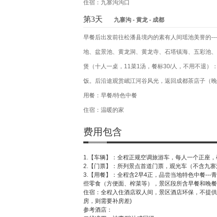
住宿：九寨沟沟口
第3天
九寨沟 - 黄龙 - 成都
早餐后出发前往松潘县境内的素有人间瑶池美誉的--
地、盆景池、黄龙洞、黄龙寺、石塔镇海、五彩池、转
煲（十人一桌，11菜1汤，餐标30/人，不用不退
饭。后沿途观赏岷江河谷风光，返回成都茶店子（晚2
用餐：早餐/特色中餐
住宿：温暖的家
费用包含
1.【车辆】：全程正规空调旅游车，每人一个正座
2.【门票】：所列景点首道门票，观光车（不含九寨
3.【用餐】：全程含2早4正，品尝当地特色中餐-
些零食（方便面、榨菜等），景区段所含早餐和晚餐
住宿：全程入住酒店双人间，景区酒店环保，不提供
房，则需要补房差)
参考酒店：