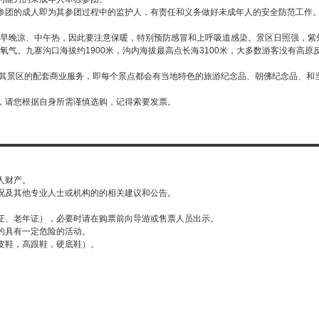
参团的成人即为其参团过程中的监护人，有责任和义务做好未成年人的安全防范工作
晚凉、中午热，因此要注意保暖，特别预防感冒和上呼吸道感染。景区日照强，紫外线强。
气。九寨沟口海拔约1900米，沟内海拔最高点长海3100米，大多数游客没有高原
有其景区的配套商业服务，即每个景点都会有当地特色的旅游纪念品、朝佛纪念品、和
，请您根据自身所需谨慎选购，记得索要发票。
人财产。
况及其他专业人士或机构的的相关建议和公告。
证、老年证），必要时请在购票前向导游或售票人员出示。
的具有一定危险的活动。
皮鞋，高跟鞋，硬底鞋）。