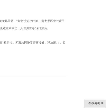
黄龙风景区。“黄龙”之名的由来：黄龙景区中壮观的
加走进藏家家访，入住川主寺/沟口酒店。
和性格特点。和藏族同胞零距离接触，释放压力， 回
在线咨询