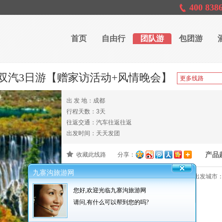
400 838
首页
自由行
团队游
包团游
双汽3日游【赠家访活动+风情晚会】
出 发 地：成都
行程天数：3天
往返交通：汽车往返往返
出发时间：天天发团
产品
收藏此线路
分享：
九寨沟旅游网
产品编号：000066
报名截止：出发前3天
出发城市
您好,欢迎光临九寨沟旅游网
请问,有什么可以帮到您的吗?