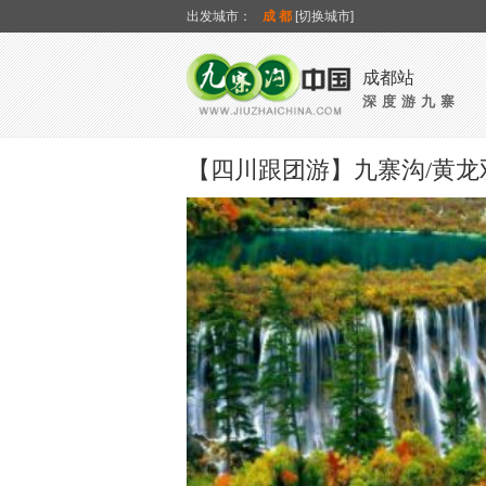
出发城市：
成都
[切换城市]
成都站
深度游九寨
【四川跟团游】九寨沟/黄龙