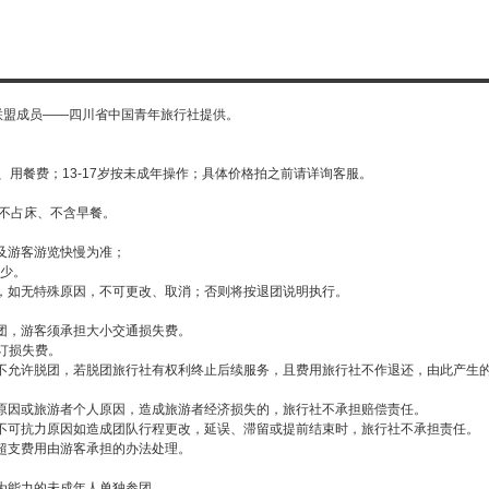
联盟成员——四川省中国青年旅行社提供。
、用餐费；13-17岁按未成年操作；具体价格拍之前请详询客服。
、不占床、不含早餐。
及游客游览快慢为准；
少。
，如无特殊原因，不可更改、取消；否则将按退团说明执行。
团，游客须承担大小交通损失费。
预订损失费。
不允许脱团，若脱团旅行社有权利终止后续服务，且费用旅行社不作退还，由此产生
原因或旅游者个人原因，造成旅游者经济损失的，旅行社不承担赔偿责任。
不可抗力原因如造成团队行程更改，延误、滞留或提前结束时，旅行社不承担责任。
超支费用由游客承担的办法处理。
为能力的未成年人单独参团。