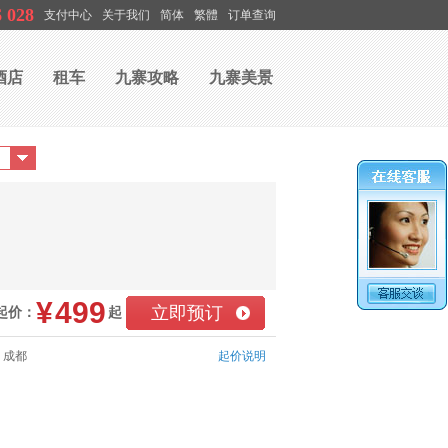
6 028
支付中心
关于我们
简体
繁體
订单查询
酒店
租车
九寨攻略
九寨美景
¥
499
立即预订
起价：
起
：成都
起价说明