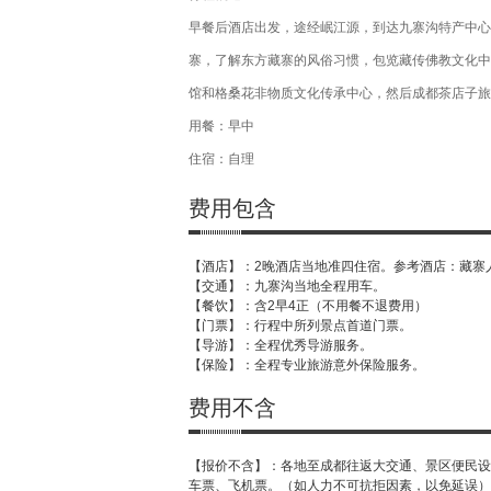
早餐后酒店出发，途经岷江源，到达九寨沟特产中心
寨，了解东方藏寨的风俗习惯，包览藏传佛教文化中
馆和格桑花非物质文化传承中心，然后成都茶店子旅
用餐：早中
住宿：自理
费用包含
【酒店】：2晚酒店当地准四住宿。参考酒店：藏寨
【交通】：九寨沟当地全程用车。
【餐饮】：含2早4正（不用餐不退费用）
【门票】：行程中所列景点首道门票。
【导游】：全程优秀导游服务。
【保险】：全程专业旅游意外保险服务。
费用不含
【报价不含】：各地至成都往返大交通、景区便民设
车票、飞机票。（如人力不可抗拒因素，以免延误）