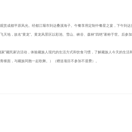
沿途观赏成都平原风光。经都江堰市到达叠溪海子。午餐享用定制中餐星之宴，下午到达
天地，故名“黄龙”。黄龙风景区以彩池、雪山、峡谷、森林“四绝”著称于世。后参
藏家”藏民家访活动，体验藏族人现代的生活方式和饮食习惯，了解藏族人今天的生活
青稞面，与藏族同胞一起歌舞。）（赠送项目不参加不退费）。