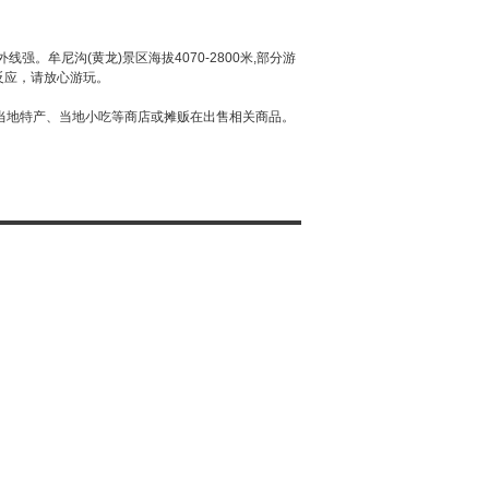
。
牟尼沟(黄龙)景区海拔4070-2800米,部分游
反应，请放心游玩。
当地特产、当地小吃等商店或摊贩在出售相关商品。