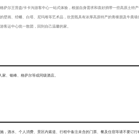
格萨尔王营盘/卡卡沟游客中心一站式体验，根据自身需求和喜好捎带一些高原土特
的壁画、经幡、白塔、尼玛堆等艺术品，欣赏既具有浓厚高原特产的青稞朋及牛粪墙
游客运中心统一散团，回到自己温馨的家。
人家、银峰、格萨尔等或同级酒店。
施，酒水、个人消费、景区内索道、行程中备注未含的门票、餐及住宿等请不要订行