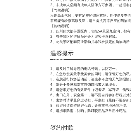
2、未成年人必须有成年人陪伴方可参团，一起报名
【气候说明】
沿途高山气候，要有足够的御寒衣物。即使是夏季也早
客可能有轻微高原反应，请自备抗高原反应的药物或氧
【购物说明】
1、四川的大部份景区内，包括5A景区九寨沟，都
2、有些景区的讲解员还会为游客推荐解说。
3、此类景区配套商业活动并非我社指定的购物场所
温馨提示
1、请及时了解导游的电话号码，以防万一。
2、在您欣赏美景享受美食的同时，请保管好您的私
3、在您进行旅游活动前，请先参考当地天气预报情
4、随身不要佩戴贵重首饰或携带大量现金。
5、请您带好您的有效证件（记者证、军官证、伤残
6、出门在外，安全第一，请不要自行参加行程以外
7、出游时请尽量穿运动鞋，平底鞋（最好不要穿新
8、旅游时请保持良好心态，并尊重当地风俗习惯。
9、请携带防雨，防晒，防叮咬用品及常用小药品。
签约付款