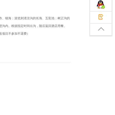
企业QQ交谈
布、镜海；游览则渣洼沟的长海、五彩池；树正沟的
在线咨询
进沟内。根据指定时间出沟，随后返回酒店用餐。
返回顶部
送项目不参加不退费）