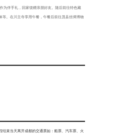
产作为伴手礼，回家馈赠亲朋好友。随后前往特色藏
体等。在川主寺享用午餐，午餐后前往茂县丝绸博物
程结束当天离开成都的交通票如：船票、汽车票、火