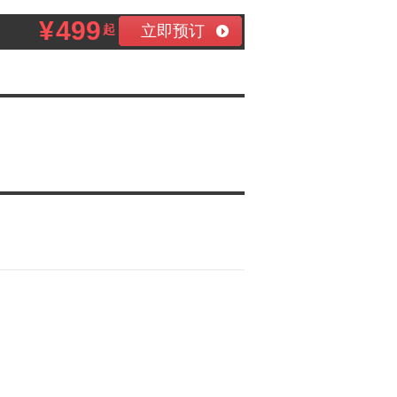
¥
499
立即预订
起