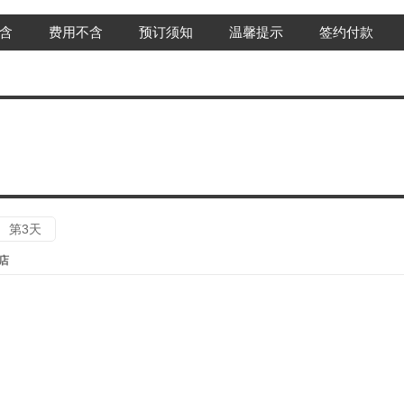
含
费用不含
预订须知
温馨提示
签约付款
第3天
店