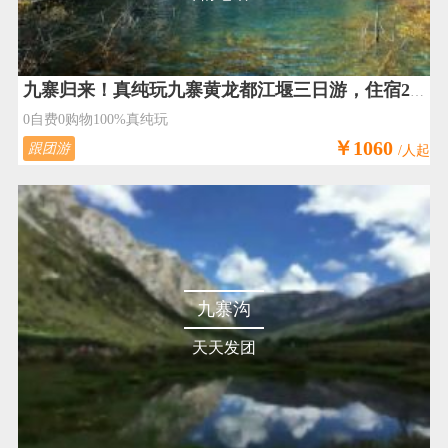
九寨归来！真纯玩九寨黄龙都江堰三日游，住宿2晚九寨沟沟口准四酒店
0自费0购物100%真纯玩
￥1060
跟团游
/人起
九寨沟
天天发团