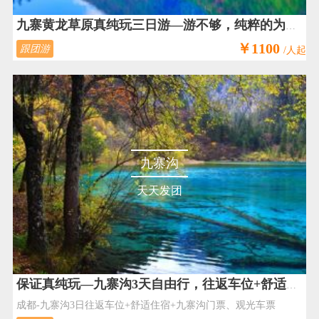
九寨黄龙草原真纯玩三日游—游不够，纯粹的为纯玩而生
￥1100
跟团游
/人起
九寨沟
天天发团
保证真纯玩—九寨沟3天自由行，往返车位+舒适住宿；1人成行说走就走
成都-九寨沟3日往返车位+舒适住宿+九寨沟门票、观光车票