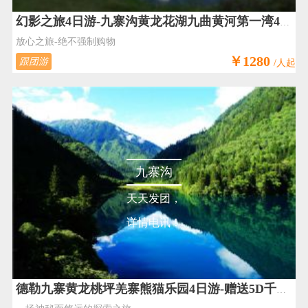
幻影之旅4日游-九寨沟黄龙花湖九曲黄河第一湾4日游
放心之旅-绝不强制购物
￥1280
跟团游
/人起
九寨沟
天天发团，
详情电讯！
德勒九寨黄龙桃坪羌寨熊猫乐园4日游-赠送5D千古情，可住宿2晚金龙国际或新九宾酒店