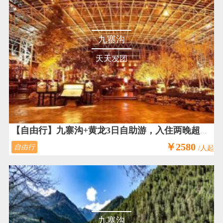
九寨沟
天天发团
【自由行】九寨沟+黄龙3日自助游，入住两晚超国际五星九寨天堂，游玩时间自由掌控
￥2580
自由行
/人起
九寨沟