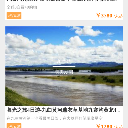
全程0自费+0购物
￥3780
跟团游
/人起
九寨沟
天天发团
暮光之旅4日游-九曲黄河薰衣草基地九寨沟黄龙4日游
在九曲黄河第一湾看最美日落，在大草原仰望璀璨星空
￥1280
跟团游
/人起