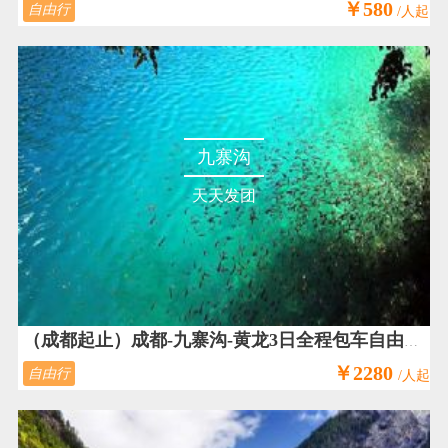
￥580
自由行
/人起
九寨沟
天天发团
（成都起止）成都-九寨沟-黄龙3日全程包车自由行、住2晚国际五星喜来登、含一晚喜来登自助餐
￥2280
自由行
/人起